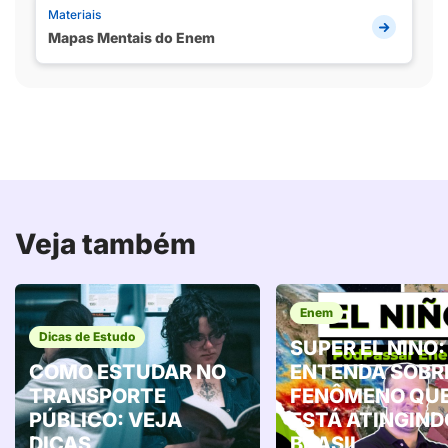
Materiais
Mapas Mentais do Enem
Veja também
Enem
Dicas de Estudo
SUPER EL NINO:
COMO ESTUDAR NO
ENTENDA SOBR
TRANSPORTE
FENÔMENO QU
PÚBLICO: VEJA
ESTÁ ATINGIND
DICAS
BRASIL