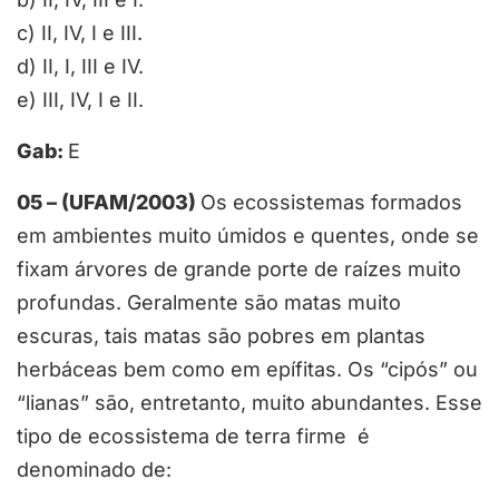
c) II, IV, I e III.
d) II, I, III e IV.
e) III, IV, I e II.
Gab:
E
05 – (UFAM/2003)
Os ecossistemas formados
em ambientes muito úmidos e quentes, onde se
fixam árvores de grande porte de raízes muito
profundas. Geralmente são matas muito
escuras, tais matas são pobres em plantas
herbáceas bem como em epífitas. Os “cipós” ou
“lianas” são, entretanto, muito abundantes. Esse
tipo de ecossistema de terra firme é
denominado de: