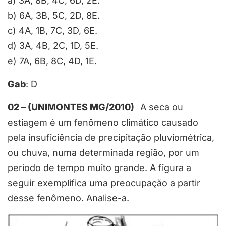
a) 3A, 8B, 4C, 6D, 2E.
b) 6A, 3B, 5C, 2D, 8E.
c) 4A, 1B, 7C, 3D, 6E.
d) 3A, 4B, 2C, 1D, 5E.
e) 7A, 6B, 8C, 4D, 1E.
Gab
: D
02 – (UNIMONTES MG/2010)
A seca ou
estiagem é um fenômeno climático causado
pela insuficiência de precipitação pluviométrica,
ou chuva, numa determinada região, por um
período de tempo muito grande. A figura a
seguir exemplifica uma preocupação a partir
desse fenômeno. Analise-a.