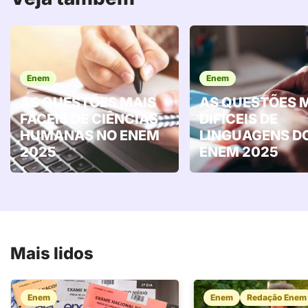
Enem
Enem
AS QUESTÕES MAIS
AS QUESTÕES 
FÁCEIS DE CIÊNCIAS
DIFÍCEIS DE
HUMANAS NO ENEM
LINGUAGENS D
2025
ENEM 2025
Mais lidos
Enem
Enem
Redação Enem