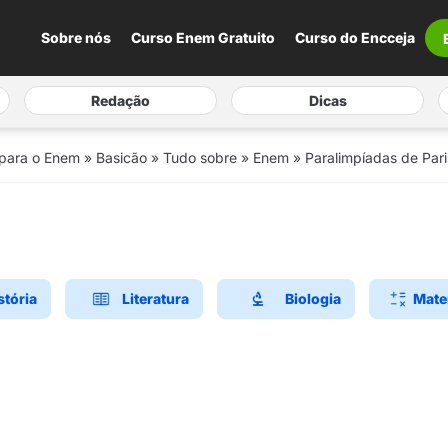
Sobre nós
Curso Enem Gratuito
Curso do Encceja
Redação
Dicas
 para o Enem
»
Basicão
»
Tudo sobre
»
Enem
»
Paralimpíadas de Par
stória
Literatura
Biologia
Mate