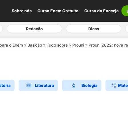
Sobre nós
Curso Enem Gratuito
Curso do Encceja
Redação
Dicas
 para o Enem
»
Basicão
»
Tudo sobre
»
Prouni
»
Prouni 2022: nova r
stória
Literatura
Biologia
Mate