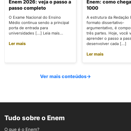
Enem 2026: veja o passo a
Enem: como chegar
passo completo
1000
O Exame Nacional do Ensino
A estrutura da Redação
Médio continua sendo a principal
formato dissertativo-
porta de entrada para
argumentativo, é compo
universidades [...] Leia mais...
três partes. Hoje, você v
aprender o passo a pas
Ler mais
desenvolver cada [...]
Ler mais
Ver mais conteúdos
→
Tudo sobre o Enem
O que é o Enem?