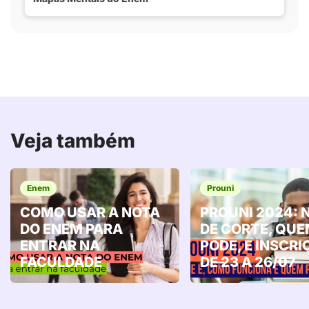
Veja também
Enem
Prouni
COMO USAR A NOTA
PROUNI 2024: 
DO ENEM PARA
DE CORTE, QU
ENTRAR NA
PODE, E INSCRI
FACULDADE
DE 23 A 26/07