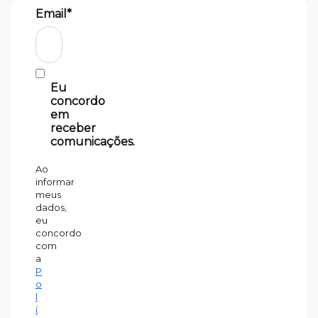
Email*
Eu
concordo
em
receber
comunicações.
Ao
informar
meus
dados,
eu
concordo
com
a
P
o
l
í