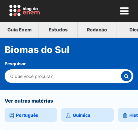
Guia Enem
Estudos
Redação
Dic
Biomas do Sul
Pesquisar
Ver outras matérias
Português
Química
Hist