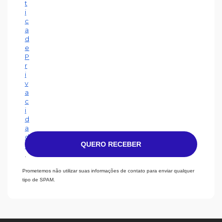
t
i
c
a
d
e
P
r
i
v
a
c
i
d
a
d
QUERO RECEBER
e
.
Prometemos não utilizar suas informações de contato para enviar qualquer
tipo de SPAM.