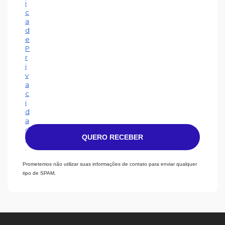
i
c
a
d
e
P
r
i
v
a
c
i
d
a
d
QUERO RECEBER
e
.
Prometemos não utilizar suas informações de contato para enviar qualquer
tipo de SPAM.