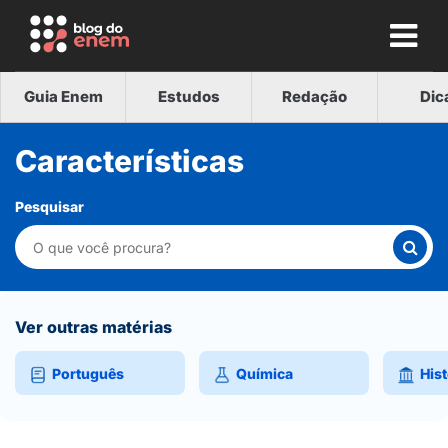
Guia Enem
Estudos
Redação
Dic
Características
Pesquisar
Ver outras matérias
Português
Química
Hist