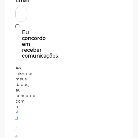
Email*
Eu
concordo
em
receber
comunicações.
Ao
informar
meus
dados,
eu
concordo
com
a
P
o
l
í
t