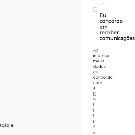
Eu
concordo
em
receber
comunicações
Ao
informar
meus
dados,
eu
concordo
com
a
P
o
l
í
t
,
i
ação e
c
a