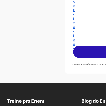
d
e
P
r
i
v
a
c
i
d
a
d
e
.
Prometemos não utilizar suas 
Treine pro Enem
Blog do E