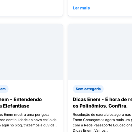
Ler mais
nem
Sem categoria
nem - Entendendo
Dicas Enem - É hora de r
a Elefantíase
os Polinômios. Confira.
cas Enem mostra uma perigosa
Resolução de exercicios agora nas
do continuidade ao novo estilo de
Enem Começamos agora mais um p
aqui no blog, trazemos a duvida...
com a Rede Passaporte Educacional
Dicas Enem. Vamos...