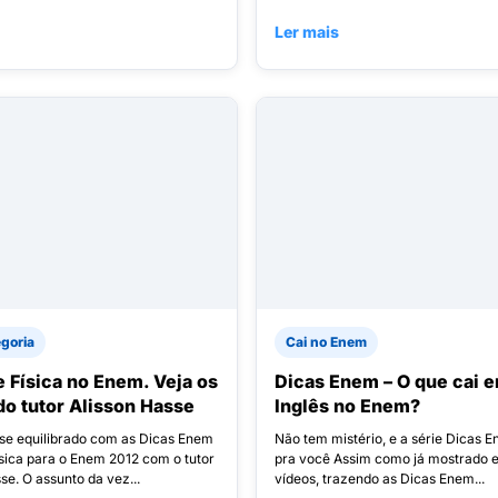
Ler mais
goria
Cai no Enem
e Física no Enem. Veja os
Dicas Enem – O que cai 
do tutor Alisson Hasse
Inglês no Enem?
e equilibrado com as Dicas Enem
Não tem mistério, e a série Dicas 
ísica para o Enem 2012 com o tutor
pra você Assim como já mostrado 
se. O assunto da vez...
vídeos, trazendo as Dicas Enem...