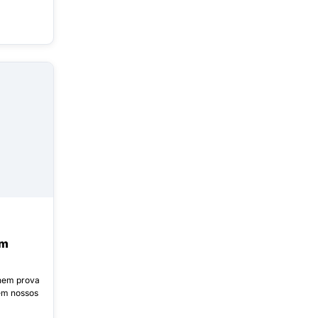
em
Enem prova
em nossos