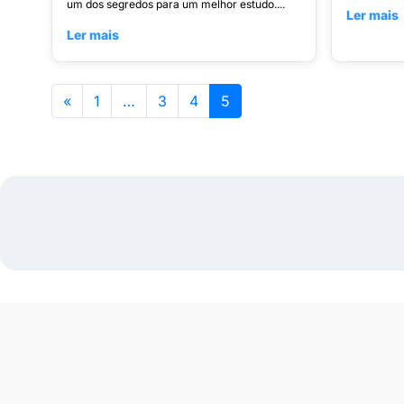
um dos segredos para um melhor estudo....
Ler mais
Ler mais
«
1
…
3
4
5