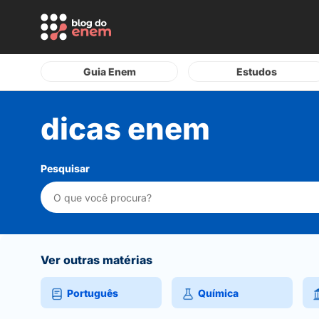
Guia Enem
Estudos
dicas enem
Pesquisar
Ver outras matérias
Português
Química