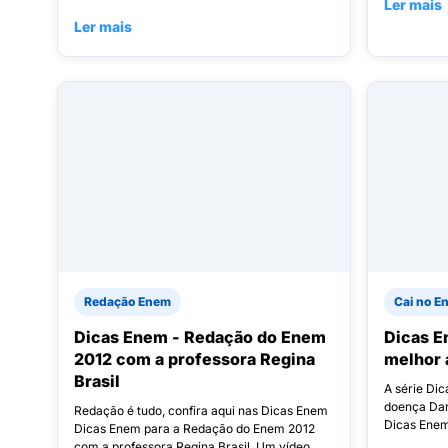
Ler mais
Ler mais
Redação Enem
Cai no E
Dicas Enem - Redação do Enem
Dicas E
2012 com a professora Regina
melhor 
Brasil
A série Di
doença Dan
Redação é tudo, confira aqui nas Dicas Enem
Dicas Enem 
Dicas Enem para a Redação do Enem 2012
com a professora Regina Brasil. Um vídeo...