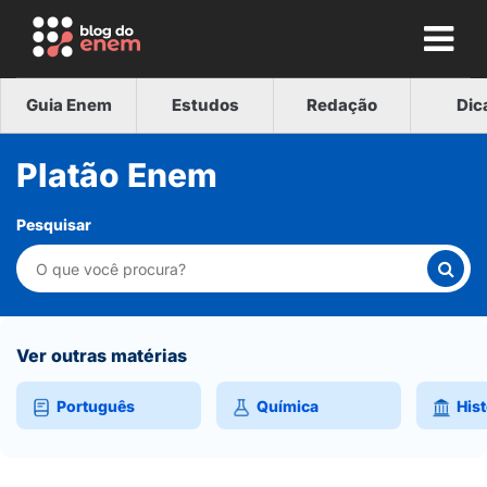
Guia Enem
Estudos
Redação
Dic
Platão Enem
Pesquisar
Ver outras matérias
Português
Química
Hist