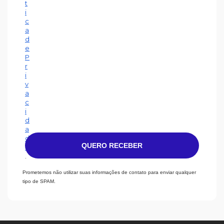
t
i
c
a
d
e
P
r
i
v
a
c
i
d
a
d
QUERO RECEBER
e
.
Prometemos não utilizar suas informações de contato para enviar qualquer
tipo de SPAM.