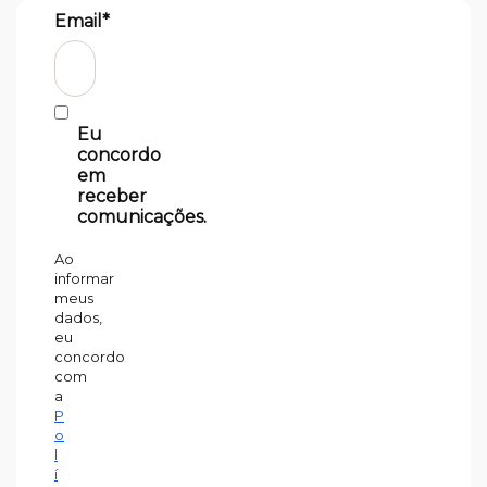
Email*
Eu
concordo
em
receber
comunicações.
Ao
informar
meus
dados,
eu
concordo
com
a
P
o
l
í