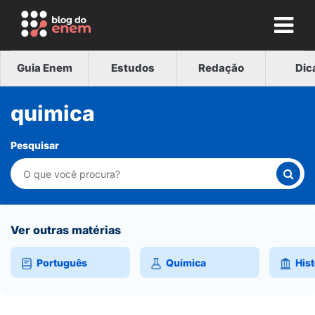
Guia Enem
Estudos
Redação
Dic
quimica
Pesquisar
Ver outras matérias
Português
Química
Hist