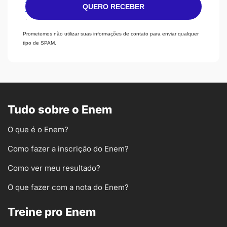
QUERO RECEBER
e
.
Prometemos não utilizar suas informações de contato para enviar qualquer
tipo de SPAM.
Tudo sobre o Enem
O que é o Enem?
Como fazer a inscrição do Enem?
Como ver meu resultado?
O que fazer com a nota do Enem?
Treine pro Enem