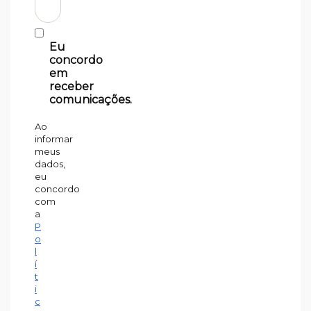
Eu
concordo
em
receber
comunicações.
Ao
informar
meus
dados,
eu
concordo
com
a
P
o
l
í
t
i
c