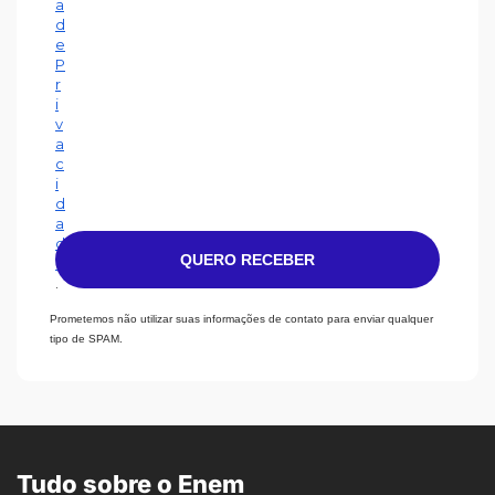
a
d
e
P
r
i
v
a
c
i
d
a
d
QUERO RECEBER
e
.
Prometemos não utilizar suas informações de contato para enviar qualquer
tipo de SPAM.
Tudo sobre o Enem