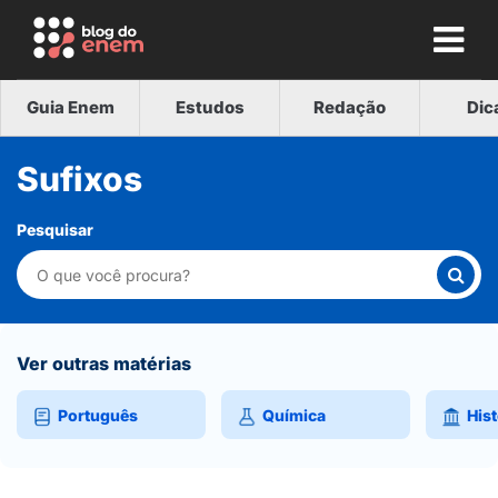
Guia Enem
Estudos
Redação
Dic
Sufixos
Pesquisar
Ver outras matérias
Português
Química
Hist