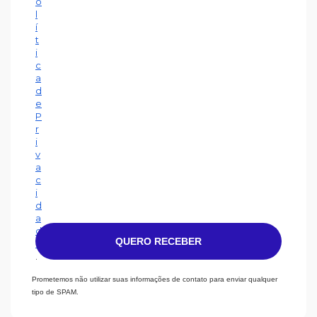
o
l
í
t
i
c
a
d
e
P
r
i
v
a
c
i
d
a
d
QUERO RECEBER
e
.
Prometemos não utilizar suas informações de contato para enviar qualquer
tipo de SPAM.