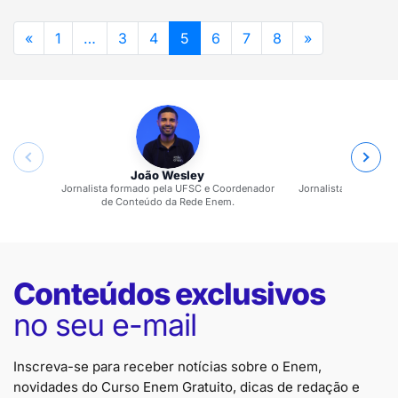
«
1
…
3
4
5
6
7
8
»
João Wesley
Jaqueli
Jornalista formado pela UFSC e Coordenador
Jornalista formada p
de Conteúdo da Rede Enem.
Rede
Conteúdos exclusivos
no seu e-mail
Inscreva-se para receber notícias sobre o Enem,
novidades do Curso Enem Gratuito, dicas de redação e