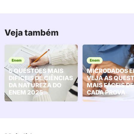
Veja também
Enem
Enem
5 QUESTÕES MAIS
MICRODADOS E
DIFÍCEIS DE CIÊNCIAS
VEJA AS QUES
DA NATUREZA DO
MAIS FÁCEIS DE
ENEM 2025
CADA PROVA