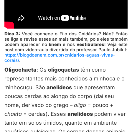
Dica 3:
Você conhece o Filo dos Cnidários? Não? Então
se liga e revise esses animais também, pois eles também
podem aparecer no
Enem
e nos
vestibulares
! Veja este
post com vídeo-aula divertida do professor Paulo Jubilut:
https://blogdoenem.com.br/cnidarios-aguas-vivas-
corais/
.
Oligochaeta
: Os
oligoquetas
têm como
representantes mais conhecidos a minhoca e o
minhocuçu. São
anelídeos
que apresentam
poucas cerdas ao alongo do corpo (daí seu
nome, derivado do grego –
oligo
= pouco +
chaeta
= cerdas). Esses
anelídeos
podem viver
tanto em solos úmidos, quanto em ambiente
aquáticos dulcícolas. Os corpos desses animais