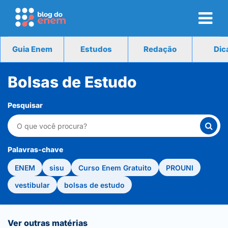
Guia Enem
Estudos
Redação
Dic
Bolsas de Estudo
Pesquisar
Palavras-chave
ENEM
sisu
Curso Enem Gratuito
PROUNI
vestibular
bolsas de estudo
Ver outras matérias