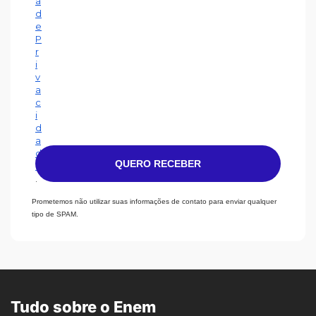
a
d
e
P
r
i
v
a
c
i
d
a
d
QUERO RECEBER
e
.
Prometemos não utilizar suas informações de contato para enviar qualquer
tipo de SPAM.
Tudo sobre o Enem