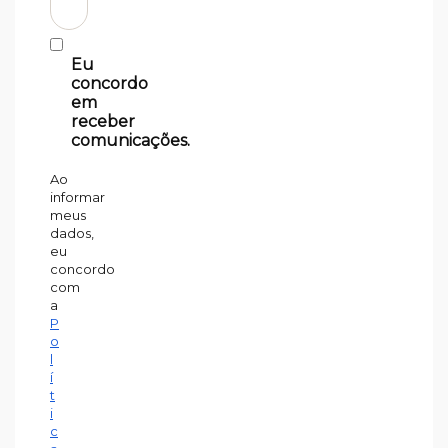
Eu
concordo
em
receber
comunicações.
Ao
informar
meus
dados,
eu
concordo
com
a
P
o
l
í
t
i
c