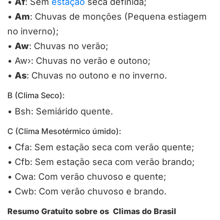
•
Af
: Sem
estação
seca definida;
•
Am
: Chuvas de monções (Pequena estiagem
no inverno);
•
Aw
: Chuvas no verão;
•
Aw›: Chuvas no verão e outono;
•
As
: Chuvas no outono e no inverno.
B (Clima Seco)
:
•
Bsh: Semiárido quente.
C (Clima Mesot
érmico úmido)
:
•
Cfa: Sem estação seca com verão quente;
•
Cfb: Sem estação seca com verão brando;
•
Cwa: Com verão chuvoso e quente;
•
Cwb: Com verão chuvoso e brando.
Resumo Gratuito sobre os Climas do Brasil