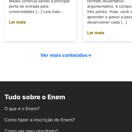
Médio continua sendo a principal
formato dissertativo-
porta de entrada para
argumentativo, é compo
universidades [...] Leia mais...
três partes. Hoje, você v
aprender o passo a pas
Ler mais
desenvolver cada [...]
Ler mais
Ver mais conteúdos
→
Tudo sobre o Enem
O que é o Enem?
Como fazer a inscrição do Enem?
Como ver meu resultado?