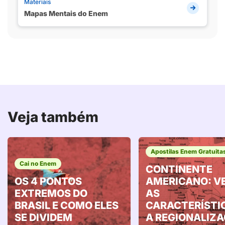
Materiais
Mapas Mentais do Enem
Veja também
Apostilas Enem Gratuita
Cai no Enem
CONTINENTE
OS 4 PONTOS
AMERICANO: V
EXTREMOS DO
AS
BRASIL E COMO ELES
CARACTERÍSTI
SE DIVIDEM
A REGIONALIZ