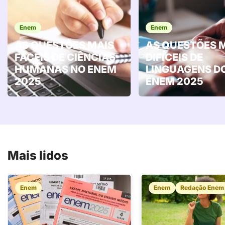
Enem
Enem
AS QUESTÕES MAIS
AS QUESTÕES 
FÁCEIS DE CIÊNCIAS
DIFÍCEIS DE
HUMANAS NO ENEM
LINGUAGENS D
2025
ENEM 2025
Mais lidos
Enem
Enem
Redação Enem