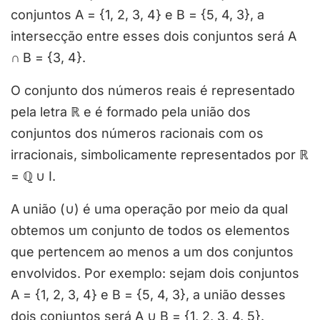
conjuntos A = {1, 2, 3, 4} e B = {5, 4, 3}, a
intersecção entre esses dois conjuntos será A
∩
B = {3, 4}.
O conjunto dos números reais é representado
pela letra ℝ e é formado pela união dos
conjuntos dos números racionais com os
irracionais, simbolicamente representados por ℝ
=
ℚ
∪ I.
A união (∪) é uma operação por meio da qual
obtemos um conjunto de todos os elementos
que pertencem ao menos a um dos conjuntos
envolvidos. Por exemplo: sejam dois conjuntos
A = {1, 2, 3, 4} e B = {5, 4, 3}, a união desses
dois conjuntos será A ∪ B = {1, 2, 3, 4, 5}.