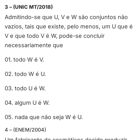
3 – (UNIC MT/2018)
Admitindo-se que U, V e W são conjuntos não
vazios, tais que existe, pelo menos, um U que é
V e que todo V é W, pode-se concluir
necessariamente que
01. todo W é V.
02. todo W é U.
03. todo U é W.
04. algum U é W.
05. nada que não seja W é U.
4 – (ENEM/2004)
Um fabricante de cosméticos decide produzir