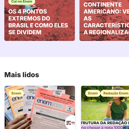
Cai no Enem
CONTINENTE
OS 4 PONTOS
AMERICANO: V
EXTREMOS DO
AS
BRASIL E COMO ELES
CARACTERÍSTI
SE DIVIDEM
A REGIONALIZ
Mais lidos
Enem
Enem
Redação Enem