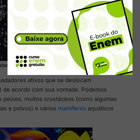
nadadores ativos que se deslocam
) de acordo com sua vontade. Podemos
s peixes, muitos crustáceos (como algumas
as e polvos) e vários
mamíferos
aquáticos