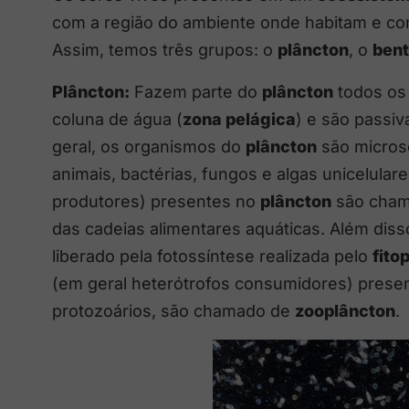
com a região do ambiente onde habitam e c
Assim, temos três grupos: o
plâncton
, o
ben
Plâncton:
Fazem parte do
plâncton
todos os
coluna de água (
zona pelágica
) e são passi
geral, os organismos do
plâncton
são microsc
animais, bactérias, fungos e algas unicelular
produtores) presentes no
plâncton
são cha
das cadeias alimentares aquáticas. Além diss
liberado pela fotossíntese realizada pelo
fito
(em geral heterótrofos consumidores) prese
protozoários, são chamado de
zooplâncton
.