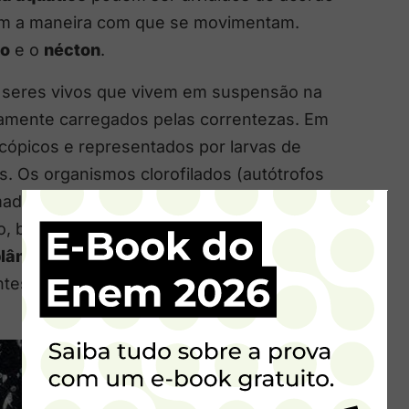
om a maneira com que se movimentam.
to
e o
nécton
.
 seres vivos que vivem em suspensão na
vamente carregados pelas correntezas. Em
ópicos e representados por larvas de
es. Os organismos clorofilados (autótrofos
×
mados de
fitoplânton
e são base de muitas
o, boa parte do oxigênio atmosférico é
plâncton
. Já os organismos não-clorofilados
ntes no
plâncton
, como larvas de animais e