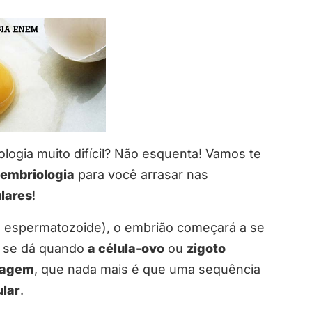
logia muito difícil? Não esquenta! Vamos te
embriologia
para você arrasar nas
lares
!
o espermatozoide), o embrião começará a se
o se dá quando
a célula-ovo
ou
zigoto
vagem
, que nada mais é que uma sequência
ular
.