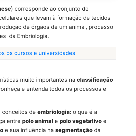
nese
) corresponde ao conjunto de
celulares que levam à formação de tecidos
produção de órgãos de um animal, processo
s da Embriologia.
dos os cursos e universidades
rísticas muito importantes na
classificação
ê conheça e entenda todos os processos e
s conceitos de
embriologia
: o que é a
nça entre
polo animal
e
polo vegetativo
e
ão
e sua influência na
segmentação
da