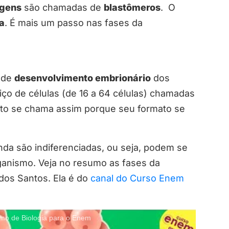
agens
são chamadas de
blastômeros
. O
a
. É mais um passo nas fases da
o de
desenvolvimento embrionário
dos
ço de células (de 16 a 64 células) chamadas
nto se chama assim porque seu formato se
nda são indiferenciadas, ou seja, podem se
rganismo. Veja no resumo as fases da
dos Santos. Ela é do
canal do Curso Enem
de Biologia para o Enem