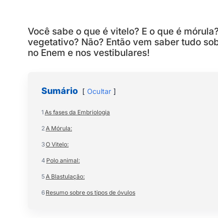
Você sabe o que é vitelo? E o que é mórula?
vegetativo? Não? Então vem saber tudo sob
no Enem e nos vestibulares!
Sumário
Ocultar
1
As fases da Embriologia
2
A Mórula:
3
O Vitelo:
4
Polo animal:
5
A Blastulação:
6
Resumo sobre os tipos de óvulos