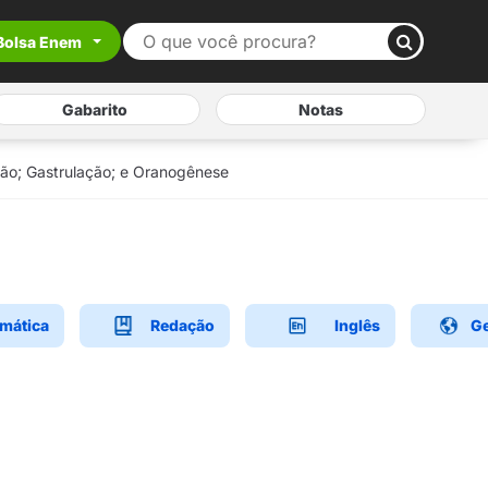
Bolsa Enem
Gabarito
Notas
ão; Gastrulação; e Oranogênese
mática
Redação
Inglês
Ge