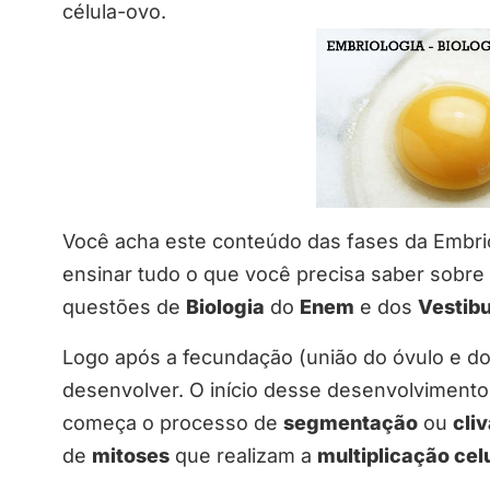
célula-ovo.
Você acha este conteúdo das fases da Embrio
ensinar tudo o que você precisa saber sobre
questões de
Biologia
do
Enem
e dos
Vestibu
Logo após a fecundação (união do óvulo e d
desenvolver. O início desse desenvolviment
começa o processo de
segmentação
ou
cli
de
mitoses
que realizam a
multiplicação cel