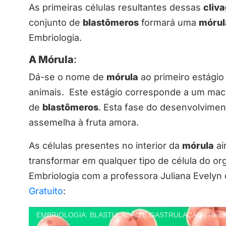
As primeiras células resultantes dessas
cliv
conjunto de
blastômeros
formará uma
mórul
Embriologia.
A Mórula
:
Dá-se o nome de
mórula
ao primeiro estági
animais. Este estágio corresponde a um maci
de
blastômeros
. Esta fase do desenvolvime
assemelha à fruta amora.
As células presentes no interior da
mórula
ai
transformar em qualquer tipo de célula do o
Embriologia com a professora Juliana Evelyn 
Gratuito
:
EMBRIOLOGIA: BLASTULAÇÃO E GASTRULAÇÃO | Resumo 