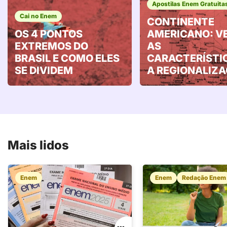
Apostilas Enem Gratuita
Cai no Enem
CONTINENTE
OS 4 PONTOS
AMERICANO: V
EXTREMOS DO
AS
BRASIL E COMO ELES
CARACTERÍSTI
SE DIVIDEM
A REGIONALIZ
Mais lidos
Enem
Enem
Redação Enem