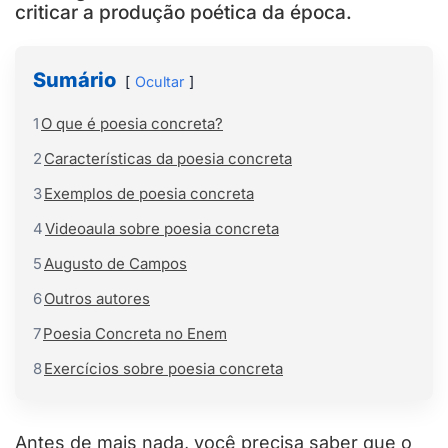
criticar a produção poética da época.
Sumário
Ocultar
1
O que é poesia concreta?
2
Características da poesia concreta
3
Exemplos de poesia concreta
4
Videoaula sobre poesia concreta
5
Augusto de Campos
6
Outros autores
7
Poesia Concreta no Enem
8
Exercícios sobre poesia concreta
Antes de mais nada, você precisa saber que o