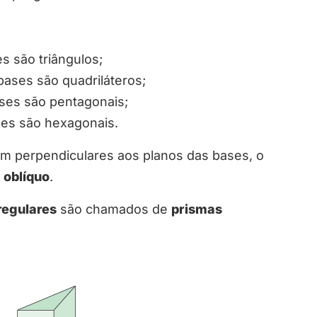
s são triângulos;
ases são quadriláteros;
ses são pentagonais;
es são hexagonais.
em perpendiculares aos planos das bases, o
e
oblíquo
.
regulares
são chamados de
prismas