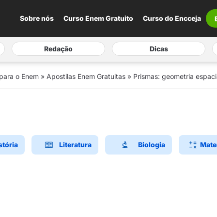
Sobre nós
Curso Enem Gratuito
Curso do Encceja
Redação
Dicas
 para o Enem
»
Apostilas Enem Gratuitas
»
Prismas: geometria espac
stória
Literatura
Biologia
Mate