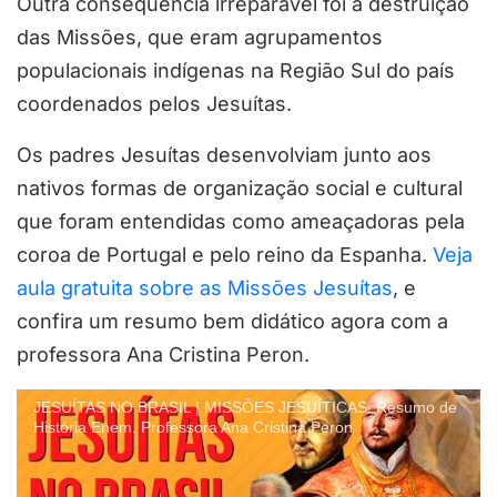
Outra consequência irreparável foi a destruição
das Missões, que eram agrupamentos
populacionais indígenas na Região Sul do país
coordenados pelos Jesuítas.
Os padres Jesuítas desenvolviam junto aos
nativos formas de organização social e cultural
que foram entendidas como ameaçadoras pela
coroa de Portugal e pelo reino da Espanha.
Veja
aula gratuita sobre as Missões Jesuítas
, e
confira um resumo bem didático agora com a
professora Ana Cristina Peron.
JESUÍTAS NO BRASIL | MISSÕES JESUÍTICAS. Resumo de
História Enem. Professora Ana Cristina Peron