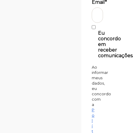
Email*
Eu
concordo
em
receber
comunicações
Ao
informar
meus
dados,
eu
concordo
com
a
P
o
l
í
t