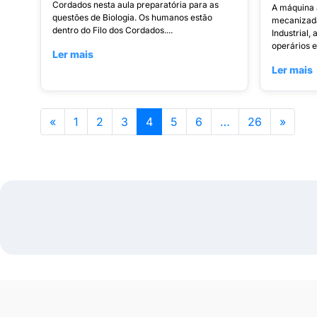
Cordados nesta aula preparatória para as
A máquina 
questões de Biologia. Os humanos estão
mecanizada
dentro do Filo dos Cordados....
Industrial,
operários e.
Ler mais
Ler mais
«
1
2
3
4
5
6
…
26
»