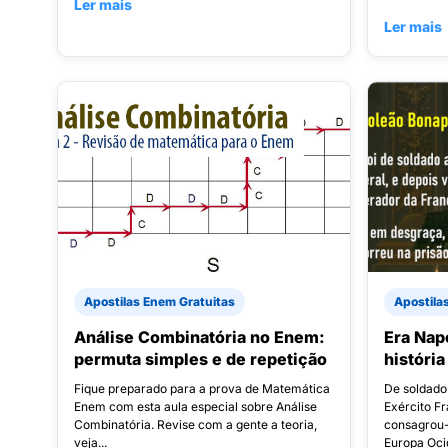
Ler mais
Ler mais
Apostilas Enem Gratuitas
Apostila
Análise Combinatória no Enem:
Era Nap
permuta simples e de repetição
históri
Fique preparado para a prova de Matemática
De soldado 
Enem com esta aula especial sobre Análise
Exército F
Combinatória. Revise com a gente a teoria,
consagrou-
veja...
Europa Ocid