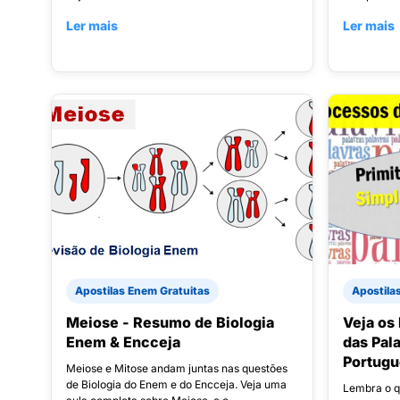
Ler mais
Ler mais
Apostilas Enem Gratuitas
Apostila
Meiose - Resumo de Biologia
Veja os
Enem & Encceja
das Pal
Portug
Meiose e Mitose andam juntas nas questões
de Biologia do Enem e do Encceja. Veja uma
Lembra o q