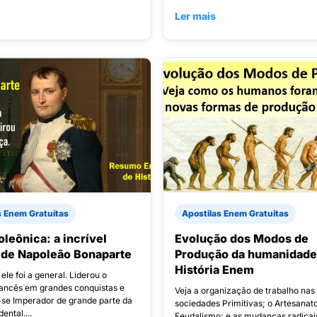
Ler mais
s Enem Gratuitas
Apostilas Enem Gratuitas
oleônica: a incrível
Evolução dos Modos de
a de Napoleão Bonaparte
Produção da humanidade
História Enem
ele foi a general. Liderou o
rancês em grandes conquistas e
Veja a organização de trabalho nas
se Imperador de grande parte da
sociedades Primitivas; o Artesanato
ental....
Feudalismo; e as mudanças radicais