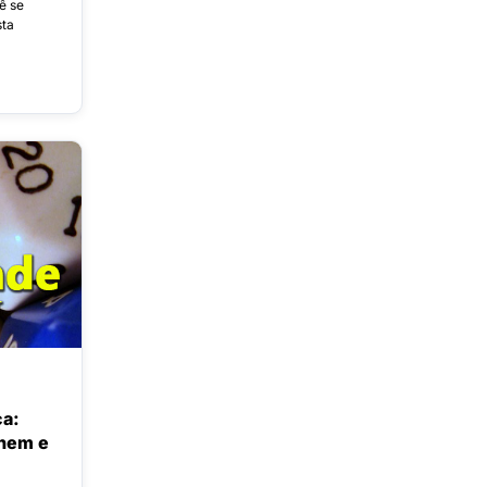
ê se
sta
ca:
nem e