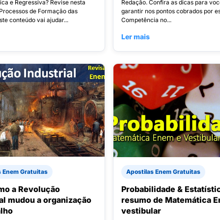
tica e Regressiva? Revise nesta
Redação. Confira as dicas para voc
 Processos de Formação das
garantir nos pontos cobrados por e
ste conteúdo vai ajudar...
Competência no...
Ler mais
s Enem Gratuitas
Apostilas Enem Gratuitas
mo a Revolução
Probabilidade & Estatísti
ial mudou a organização
resumo de Matemática E
alho
vestibular