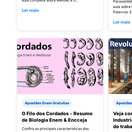
aula completa sobre Meiose, e o...
Parassinté
aula sobre
Ler mais
Palavras. E
Ler mais
Apostilas Enem Gratuitas
Apostila
O Filo dos Cordados - Resumo
Veja co
de Biologia Enem & Encceja
Industr
do trab
Confira as principais características dos