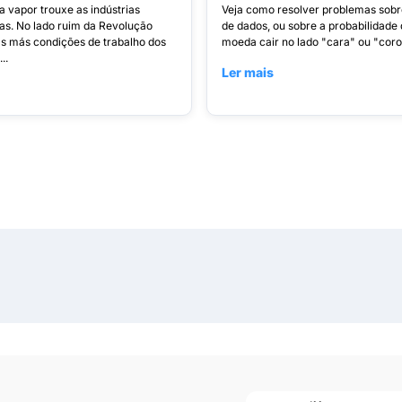
a vapor trouxe as indústrias
Veja como resolver problemas sobr
s. No lado ruim da Revolução
de dados, ou sobre a probabilidade
 as más condições de trabalho dos
moeda cair no lado "cara" ou "coroa
..
Ler mais