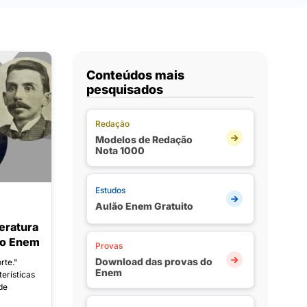
Conteúdos mais
pesquisados
Redação
Modelos de Redação
Nota 1000
Estudos
Aulão Enem Gratuito
eratura
mo Enem
Provas
Download das provas do
rte."
Enem
erísticas
de