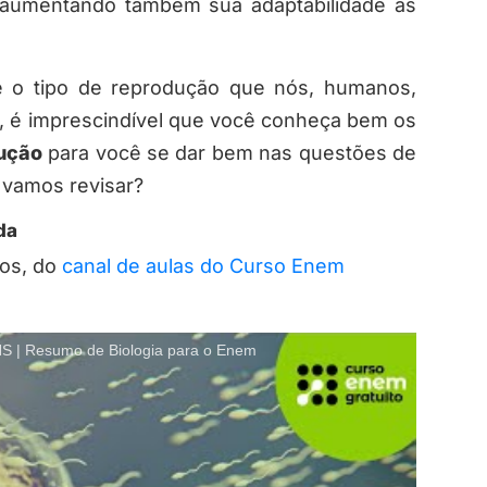
 aumentando também sua adaptabilidade às
é o tipo de reprodução que nós, humanos,
a), é imprescindível que você conheça bem os
ução
para você se dar bem nas questões de
, vamos revisar?
da
tos, do
canal de aulas do Curso Enem
Resumo de Biologia para o Enem