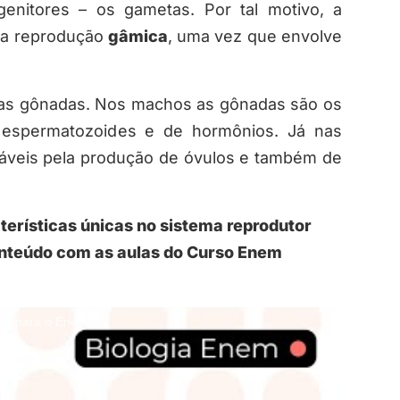
 genitores – os gametas. Por tal motivo, a
ma reprodução
gâmica
, uma vez que envolve
las gônadas. Nos machos as gônadas são os
e espermatozoides e de hormônios. Já nas
sáveis pela produção de óvulos e também de
erísticas únicas no sistema reprodutor
onteúdo com as aulas do Curso Enem
a para o Enem