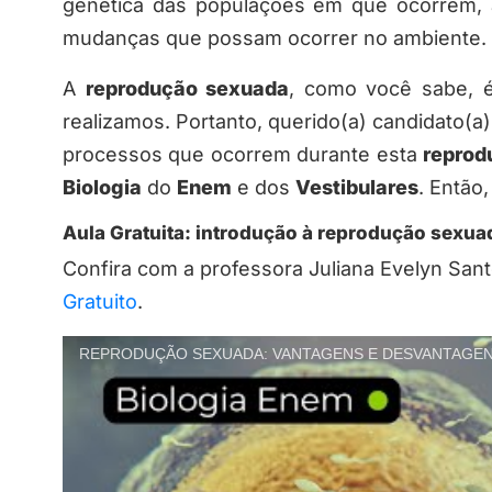
genética das populações em que ocorrem,
mudanças que possam ocorrer no ambiente.
A
reprodução sexuada
, como você sabe, 
realizamos. Portanto, querido(a) candidato(
processos que ocorrem durante esta
reprod
Biologia
do
Enem
e dos
Vestibulares
. Então
Aula Gratuita: introdução à reprodução sexua
Confira com a professora Juliana Evelyn San
Gratuito
.
REPRODUÇÃO SEXUADA: VANTAGENS E DESVANTAGENS | 