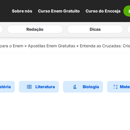
Sobre nós
Curso Enem Gratuito
Curso do Encceja
Redação
Dicas
 para o Enem
»
Apostilas Enem Gratuitas
»
Entenda as Cruzadas: Cri
stória
Literatura
Biologia
Mate