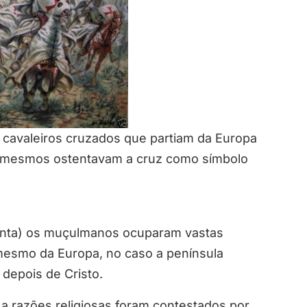
cavaleiros cruzados que partiam da Europa
s mesmos ostentavam a cruz como símbolo
santa) os muçulmanos ocuparam vastas
 mesmo da Europa, no caso a península
I depois de Cristo.
a razões religiosas foram contestados por