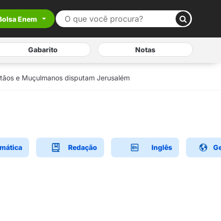
Bolsa Enem
Gabarito
Notas
stãos e Muçulmanos disputam Jerusalém
mática
Redação
Inglês
Ge