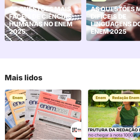
AS QUESTÕES MAIS
AS QUESTÕES 
FÁCEIS DE CIÊNCIAS
DIFÍCEIS DE
HUMANAS NO ENEM
LINGUAGENS D
2025
ENEM 2025
Mais lidos
Enem
Enem
Redação Enem