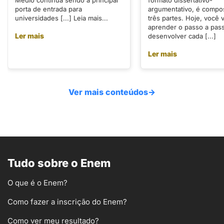
porta de entrada para
argumentativo, é compo
universidades [...] Leia mais...
três partes. Hoje, você v
aprender o passo a pas
Ler mais
desenvolver cada [...]
Ler mais
Ver mais conteúdos
→
Tudo sobre o Enem
O que é o Enem?
Como fazer a inscrição do Enem?
Como ver meu resultado?