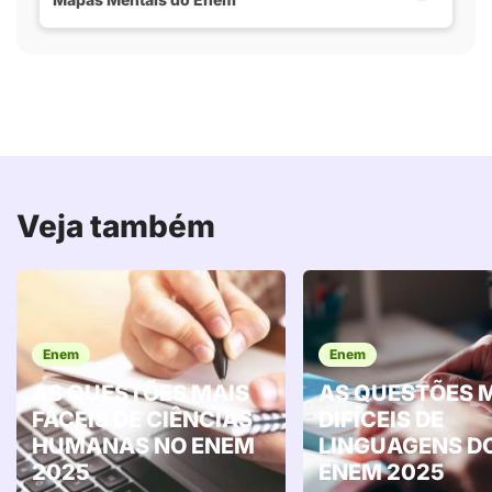
Veja também
Enem
Enem
AS QUESTÕES MAIS
AS QUESTÕES 
FÁCEIS DE CIÊNCIAS
DIFÍCEIS DE
HUMANAS NO ENEM
LINGUAGENS D
2025
ENEM 2025