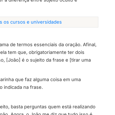
os os cursos e universidades
hama de termos essenciais da oração. Afinal,
ela tem que, obrigatoriamente ter dois
, [João] é o sujeito da frase e [tirar uma
 carinha que faz alguma coisa em uma
o indicada na frase.
jeito, basta perguntas quem está realizando
oão. Agora, o João me diz que tudo isso é