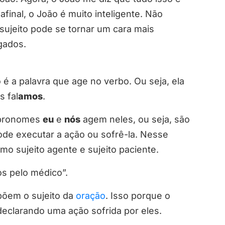
final, o João é muito inteligente. Não
sujeito pode se tornar um cara mais
igados.
é a palavra que age no verbo. Ou seja, ela
s fal
amos
.
 pronomes
eu
e
nós
agem neles, ou seja, são
ode executar a ação ou sofrê-la. Nesse
o sujeito agente e sujeito paciente.
s pelo médico”.
põem o sujeito da
oração
. Isso porque o
 declarando uma ação sofrida por eles.