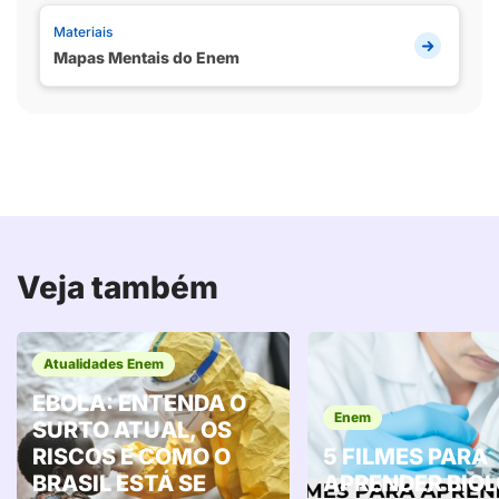
Materiais
Mapas Mentais do Enem
Veja também
Atualidades Enem
EBOLA: ENTENDA O
Enem
SURTO ATUAL, OS
RISCOS E COMO O
5 FILMES PARA
BRASIL ESTÁ SE
APRENDER BIOL