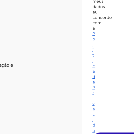
meus
dados,
eu
concordo
com
a
P
o
l
í
t
,
i
ação e
c
a
d
e
P
r
i
v
a
c
i
d
a