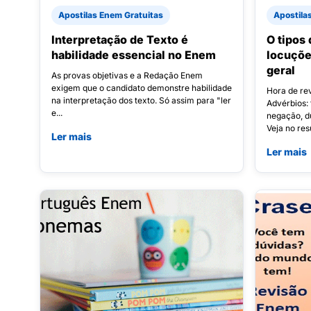
Apostilas Enem Gratuitas
Apostila
Interpretação de Texto é
O tipos
habilidade essencial no Enem
locuçõe
geral
As provas objetivas e a Redação Enem
exigem que o candidato demonstre habilidade
Hora de rev
na interpretação dos texto. Só assim para "ler
Advérbios: 
e...
negação, d
Veja no re
Ler mais
Ler mais