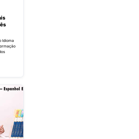
is
uês
o Idioma
Formação
dos