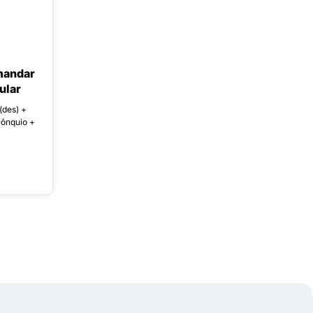
mandar
ular
(des) +
rônquio +