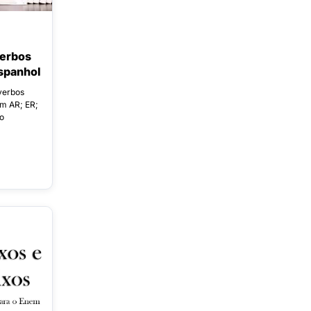
verbos
spanhol
verbos
m AR; ER;
o