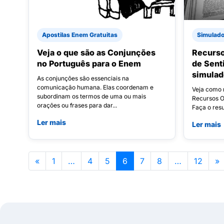
Apostilas Enem Gratuitas
Simulad
Veja o que são as Conjunções
Recurso
no Português para o Enem
de Sent
simula
As conjunções são essenciais na
comunicação humana. Elas coordenam e
Veja como 
subordinam os termos de uma ou mais
Recursos Or
orações ou frases para dar...
Faça o resu
Ler mais
Ler mais
«
1
…
4
5
6
7
8
…
12
»