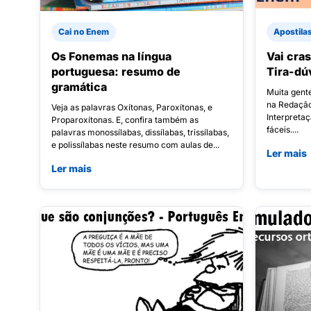
Cai no Enem
Apostila
Os Fonemas na língua
Vai cra
portuguesa: resumo de
Tira-dú
gramática
Muita gent
na Redação
Veja as palavras Oxítonas, Paroxítonas, e
Interpretaç
Proparoxítonas. E, confira também as
fáceis....
palavras monossílabas, dissílabas, trissílabas,
e polissílabas neste resumo com aulas de...
Ler mais
Ler mais