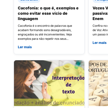
Cacofonia: o que é, exemplos e
Vozes V
como evitar esse vício de
passiva
linguagem
Enem
Cacofonia é o encontro de palavras que
Confira no
acabam formando sons desagradáveis,
de Voz Ativ
engraçados ou até inconvenientes. Veja
um passo im
exemplos para não repetir nos seus...
Ler mais
Ler mais