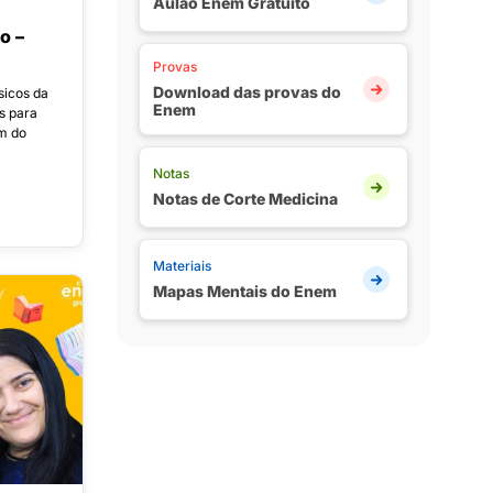
Aulão Enem Gratuito
o –
Provas
Download das provas do
sicos da
Enem
s para
m do
Notas
Notas de Corte Medicina
Materiais
Mapas Mentais do Enem