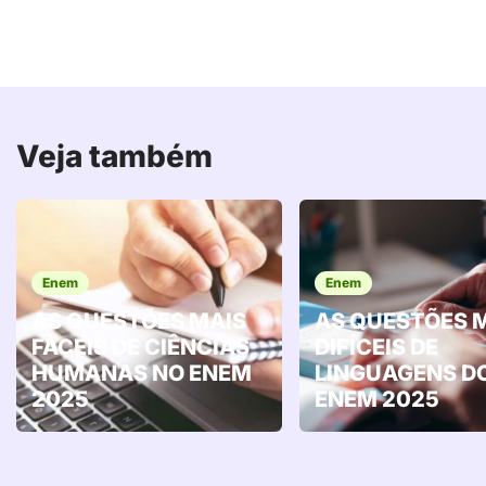
Veja também
Enem
Enem
AS QUESTÕES MAIS
AS QUESTÕES 
FÁCEIS DE CIÊNCIAS
DIFÍCEIS DE
HUMANAS NO ENEM
LINGUAGENS D
2025
ENEM 2025