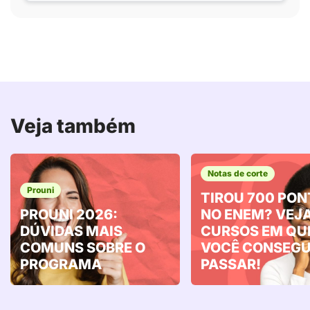
Veja também
Notas de corte
Prouni
TIROU 700 PO
PROUNI 2026:
NO ENEM? VEJA
DÚVIDAS MAIS
CURSOS EM QU
COMUNS SOBRE O
VOCÊ CONSEG
PROGRAMA
PASSAR!