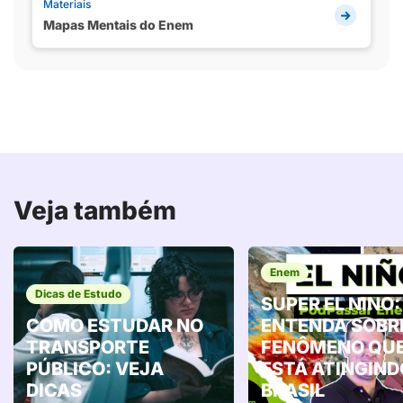
Materiais
Mapas Mentais do Enem
Veja também
Enem
Dicas de Estudo
SUPER EL NINO:
COMO ESTUDAR NO
ENTENDA SOBR
TRANSPORTE
FENÔMENO QU
PÚBLICO: VEJA
ESTÁ ATINGIND
DICAS
BRASIL