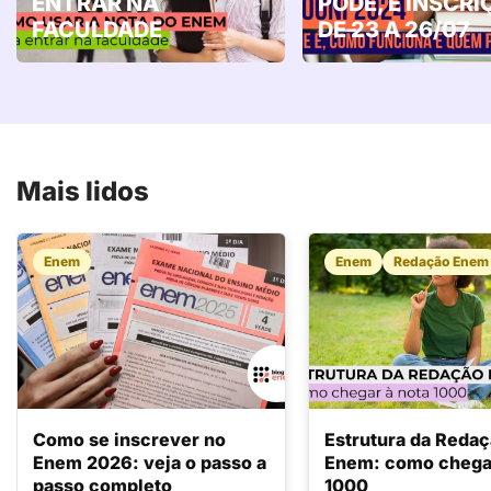
ENTRAR NA
PODE, E INSCRI
FACULDADE
DE 23 A 26/07
Mais lidos
Enem
Enem
Redação Enem
Como se inscrever no
Estrutura da Reda
Enem 2026: veja o passo a
Enem: como chegar
passo completo
1000