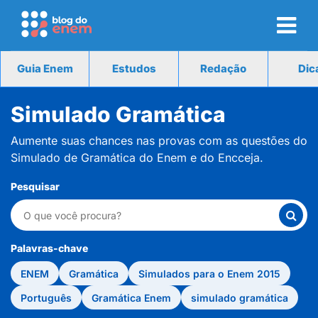
Guia Enem
Estudos
Redação
Dic
Simulado Gramática
Aumente suas chances nas provas com as questões do
Simulado de Gramática do Enem e do Encceja.
Pesquisar
Palavras-chave
ENEM
Gramática
Simulados para o Enem 2015
Português
Gramática Enem
simulado gramática