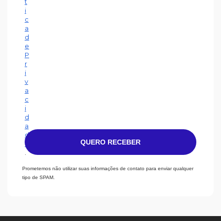
t
i
c
a
d
e
P
r
i
v
a
c
i
d
a
d
QUERO RECEBER
e
.
Prometemos não utilizar suas informações de contato para enviar qualquer
tipo de SPAM.