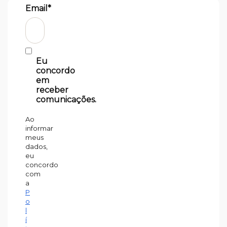
Email*
Eu
concordo
em
receber
comunicações.
Ao
informar
meus
dados,
eu
concordo
com
a
P
o
l
í