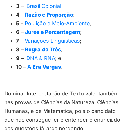
3
–
Brasil Colonial
;
4
–
Razão e Proporção
;
5
–
Poluição e Meio-Ambiente
;
6
–
Juros e Porcentagem
;
7
–
Variações Linguísticas
;
8
–
Regra
de Três
;
9
–
DNA & RNA
; e,
10
–
A Era Vargas
.
Dominar Interpretação de Texto vale também
nas provas de Ciências da Natureza, Ciências
Humanas, e de Matemática, pois o candidato
que não consegue ler e entender o enunciado
das questões já larga perdendo.