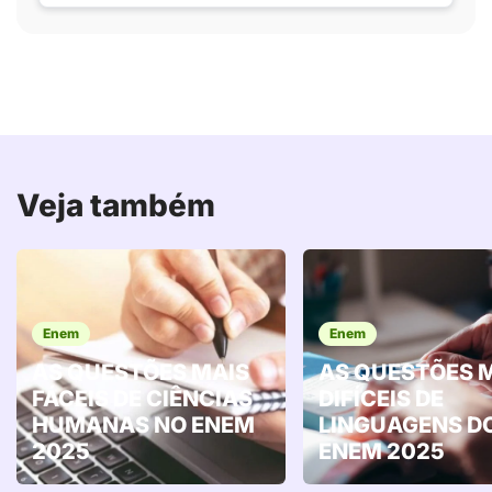
Veja também
Enem
Enem
AS QUESTÕES MAIS
AS QUESTÕES 
FÁCEIS DE CIÊNCIAS
DIFÍCEIS DE
HUMANAS NO ENEM
LINGUAGENS D
2025
ENEM 2025