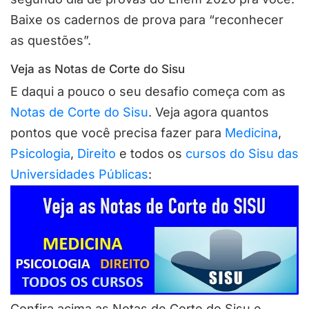
Baixe os cadernos de prova para “reconhecer
as questões”.
Veja as Notas de Corte do Sisu
E daqui a pouco o seu desafio começa com as
Notas de Corte do Sisu
. Veja agora quantos
pontos que você precisa fazer para
Medicina
,
Psicologia
,
Direito
e todos os
cursos do Sisu das
Universidades Públicas
:
Confira acima as Notas de Corte do Sisu e