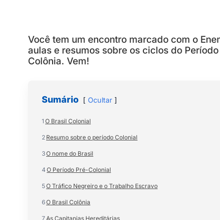
Você tem um encontro marcado com o Enem.
aulas e resumos sobre os ciclos do Período C
Colônia. Vem!
Sumário
Ocultar
1
O Brasil Colonial
2
Resumo sobre o período Colonial
3
O nome do Brasil
4
O Período Pré-Colonial
5
O Tráfico Negreiro e o Trabalho Escravo
6
O Brasil Colônia
7
As Capitanias Hereditárias