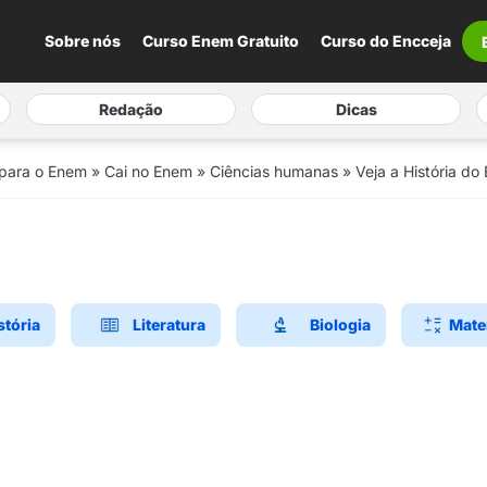
Sobre nós
Curso Enem Gratuito
Curso do Encceja
Redação
Dicas
 para o Enem
»
Cai no Enem
»
Ciências humanas
»
Veja a História do
stória
Literatura
Biologia
Mate