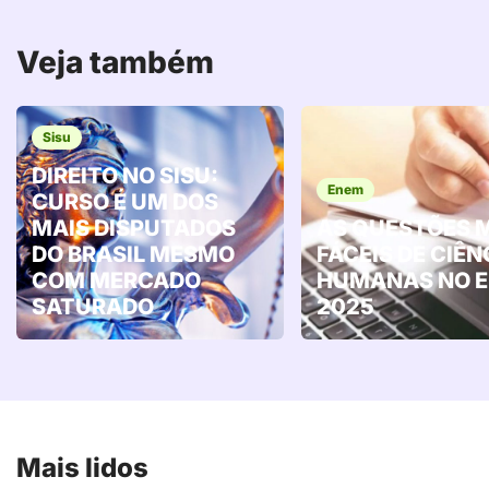
Veja também
Sisu
DIREITO NO SISU:
Enem
CURSO É UM DOS
MAIS DISPUTADOS
AS QUESTÕES 
DO BRASIL MESMO
FÁCEIS DE CIÊN
COM MERCADO
HUMANAS NO 
SATURADO
2025
Mais lidos