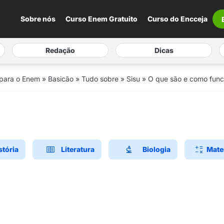
Sobre nós
Curso Enem Gratuito
Curso do Encceja
Redação
Dicas
 para o Enem
»
Basicão
»
Tudo sobre
»
Sisu
»
O que são e como func
stória
Literatura
Biologia
Mate