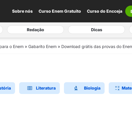
Sobre nós
Curso Enem Gratuito
Curso do Encceja
Redação
Dicas
 para o Enem
»
Gabarito Enem
»
Download grátis das provas do Enem
stória
Literatura
Biologia
Mate