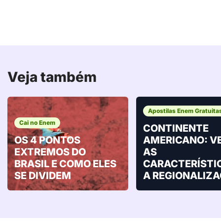
Veja também
Apostilas Enem Gratuita
Cai no Enem
CONTINENTE
OS 4 PONTOS
AMERICANO: V
EXTREMOS DO
AS
BRASIL E COMO ELES
CARACTERÍSTI
SE DIVIDEM
A REGIONALIZ